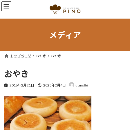
コ
ナ
ン
ビ
テ
ゲ
ン
ー
ツ
シ
へ
ョ
メディア
ス
ン
キ
に
ッ
移
プ
動
トップページ
おやき
おやき
おやき
最
2016年2月21日
2023年2月4日
trans86
終
更
新
日
時
: