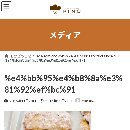
コ
ナ
ン
ビ
テ
ゲ
ン
ー
ツ
シ
へ
ョ
メディア
ス
ン
キ
に
ッ
移
プ
動
トップページ
%e4%bb%95%e4%b8%8a%e3%81%92%ef%bc%91
%e4%bb%95%e4%b8%8a%e3%81%92%ef%bc%91
%e4%bb%95%e4%b8%8a%e3%
81%92%ef%bc%91
最
2016年11月20日
2016年11月21日
trans86
終
更
新
日
時