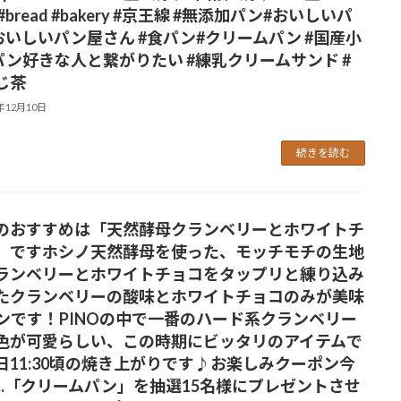
#bread #bakery #京王線 #無添加パン⁡#おいしいパ
#おいしいパン屋さん #食パン⁡#クリームパン #国産小
#パン好きな人と繋がりたい #練乳クリームサンド #
じ茶
5年12月10日
続きを読む
のおすすめは「天然酵母クランベリーとホワイトチ
」ですホシノ天然酵母を使った、モッチモチの生地
ランベリーとホワイトチョコをタップリと練り込み
た️クランベリーの酸味とホワイトチョコのみが美味
ンです！PINOの中で一番のハード系クランベリー
色が可愛らしい、この時期にビッタリのアイテムで
日11:30頃の焼き上がりです♪お楽しみクーポン今
...「クリームパン」を抽選15名様にプレゼントさせ