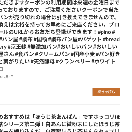
ただきますクーポンの利用期間は来週の金曜日まで
っておりますので、ご注意ください️クーポンで当た
パンが売り切れの場合は引き換えできませんので、
換えは余裕を持ってお早めにご来店ください。プロ
ールのURLからお友だち登録ができます！#pino #
#パン屋 #調布 #国領 #調布パン屋⁡#バゲット #bread
kery #京王線 #無添加パン⁡#おいしいパン #おいしい
屋さん #食パン ⁡#クリームパン #国産小麦 #パン好き
と繋がりたい #天然酵母 #クランベリー #ホワイト
コ
5年12月3日
続きを読む
のおすすめは「ほうじ茶あんぱん」ですホッコリほ
茶シリーズ第二弾！白あんに微粉末にしたほうじ茶
ダーを練り込んだ、自家製ほうじ茶あんをタップリ