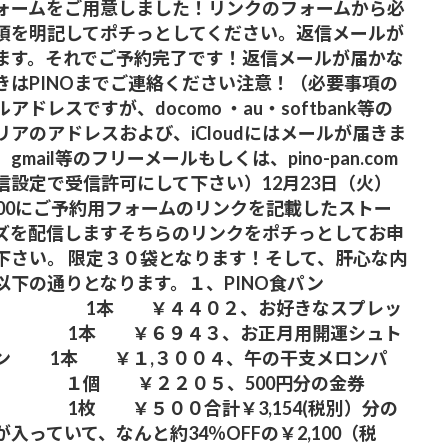
ォームをご用意しました！リンクのフォームから必
項を明記してポチっとしてください。返信メールが
ます。それでご予約完了です！返信メールが届かな
きはPINOまでご連絡ください️注意！（必要事項の
アドレスですが、docomo ・au・softbank等の
リアのアドレスおよび、iCloudにはメールが届きま
gmail等のフリーメールもしくは、pino-pan.com
信設定で受信許可にして下さい）12月23日（火）
：00にご予約用フォームのリンクを記載したストー
ズを配信しますそちらのリンクをポチっとしてお申
下さい。 限定３０袋となります！そして、肝心な内
以下の通りとなります。１、PINO食パン
本 ￥４４０２、お好きなスプレッ
 1本 ￥６９４３、お正月用開運シュト
ン 1本 ￥１,３００４、午の干支メロンパ
１個 ￥２２０５、500円分の金券
 ￥５００合計￥3,154(税別）分の
が入っていて、なんと約34％OFFの￥2,100（税