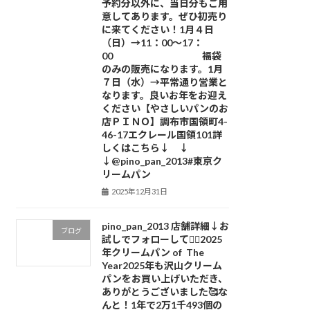
予約分以外に、当日分もご用
意してあります。ぜひ初売り
に来てください！1月４日
（日）→11：00～17：
00 福袋
のみの販売になります。1月
７日（水）→平常通り営業と
なります。良いお年をお迎え
ください【やさしいパンのお
店ＰＩＮＯ】調布市国領町4-
46-17エクレール国領101詳
しくはこちら↓ ↓
↓@pino_pan_2013#東京ク
リームパン
2025年12月31日
pino_pan_2013 店舗詳細↓お
ブログ
試しでフォローしてね🏻2025
年クリームパン of The
Year2025年も沢山クリーム
パンをお買い上げいただき、
ありがとうございました🥰な
んと！1年で2万1千493個の