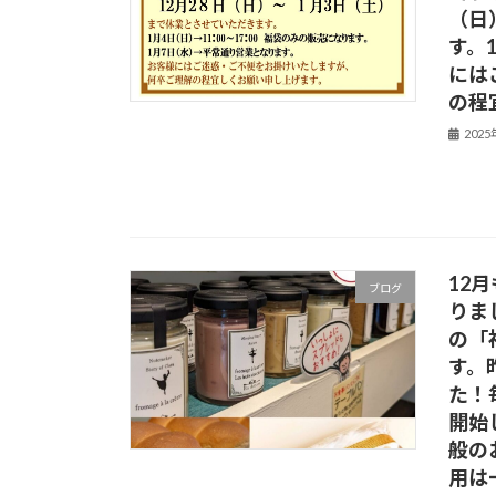
（日
す。
には
の程
202
12
ブログ
りま
の「
す。
た！
開始
般の
用は