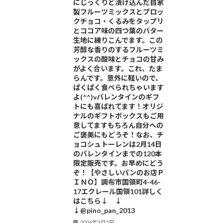
にじっくりと漬け込んだ自家
製フルーツミックスとブロッ
クチョコ・くるみをタップリ
とココア味の四つ葉のバター
生地に練りこんでます。この
芳醇な香りのするフルーツミ
ックスの酸味とチョコの甘み
がよく合います。これ、たま
らんです。意外に軽いので、
ぱくぱく食べられちゃいます
よ(^^)vバレンタインのギフ
トにも喜ばれてます！オリジ
ナルのギフトボックスもご用
意してますもちろん自分への
ご褒美にもどうぞ！なお、チ
ョコシュトーレンは2月14日
のバレンタインまでの120本
限定販売です。お早めにどう
ぞ！【やさしいパンのお店Ｐ
ＩＮＯ】調布市国領町4-46-
17エクレール国領101詳しく
はこちら↓ ↓
↓@pino_pan_2013
2026年1月5日