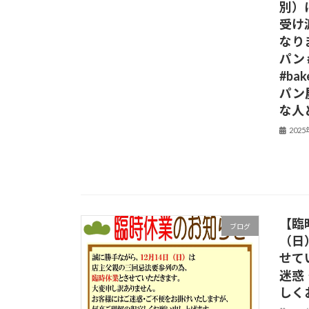
別）
受け渡
なり
パン 
#ba
パン
な人
202
【臨
ブログ
（日
せて
迷惑
しく