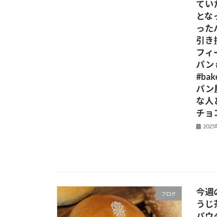
てい
とな
った
引き
フィ
パン 
#ba
パン
な人
チョ
202
今週
ブログ
うじ
パウ