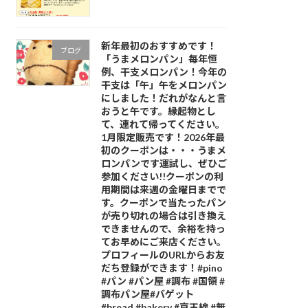
新年最初のおすすめです！
ブログ
「うまメロンパン」毎年恒
例、干支メロンパン！今年の
干支は「午」午をメロンパン
にしました！だれがなんと言
おうと午です。縁起物とし
て、連れて帰ってください。
1月限定販売です！2026年最
初のクーポンは・・・うまメ
ロンパンです運試し、ぜひご
参加ください!!クーポンの利
用期間は来週の金曜日までで
す。クーポンで当たったパン
が売り切れの場合は引き換え
できませんので、余裕を持っ
てお早めにご来店ください。
プロフィールのURLからお友
だち登録ができます！#pino
#パン #パン屋 #調布 #国領 #
調布パン屋⁡#バゲット
#bread #bakery #京王線 #無