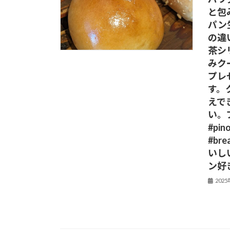
と包
パン
の違
茶シ
みク
プレ
す。
えで
い。
#pi
#br
いし
ン好
202