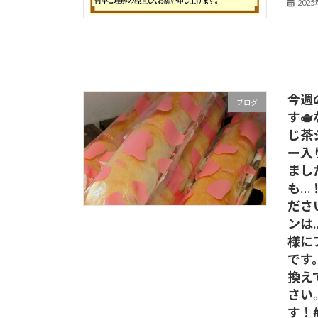
202
今週
ブログ
す
じ茶
ー入
まし
も…
ださ
ンは
様に
です
換え
さい
す！#