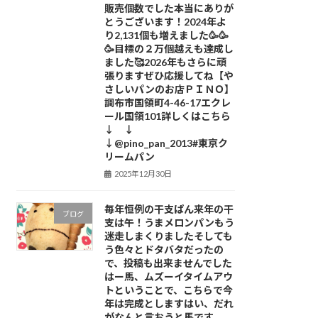
販売個数でした本当にありが
とうございます！2024年よ
り2,131個も増えました🥳🥳
🥳目標の２万個越えも達成し
ました🥰2026年もさらに頑
張りますぜひ応援してね【や
さしいパンのお店ＰＩＮＯ】
調布市国領町4-46-17エクレ
ール国領101詳しくはこちら
↓ ↓
↓@pino_pan_2013#東京ク
リームパン
2025年12月30日
毎年恒例の干支ぱん来年の干
ブログ
支は午！うまメロンパンもう
迷走しまくりましたそしても
う色々とドタバタだったの
で、投稿も出来ませんでした
はー馬、ムズーイタイムアウ
トということで、こちらで今
年は完成としますはい、だれ
がなんと言おうと馬です