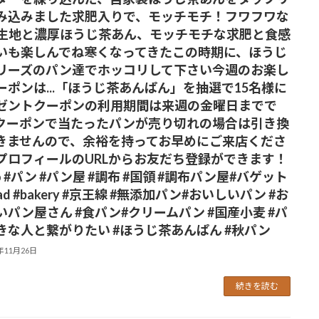
み込みました️求肥入りで、モッチモチ！フワフワな
生地と濃厚ほうじ茶あん、モッチモチな求肥と食感
いも楽しんでね寒くなってきたこの時期に、ほうじ
リーズのパン達でホッコリして下さい今週のお楽し
ーポンは...「ほうじ茶あんぱん」を抽選で15名様に
ゼントクーポンの利用期間は来週の金曜日までで
クーポンで当たったパンが売り切れの場合は引き換
きませんので、余裕を持ってお早めにご来店くださ
プロフィールのURLからお友だち登録ができます！
no #パン #パン屋 #調布 #国領 #調布パン屋⁡#バゲット
ead #bakery #京王線 #無添加パン⁡#おいしいパン #お
いパン屋さん #食パン⁡#クリームパン #国産小麦 #パ
きな人と繋がりたい #ほうじ茶あんぱん #秋パン
5年11月26日
続きを読む