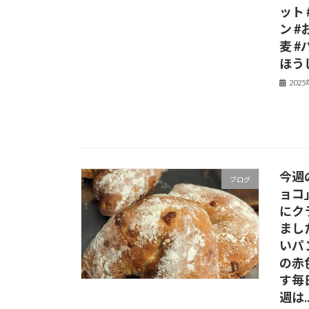
ット 
ン 
麦 
ほう
202
今週
ブログ
ョコ
にク
まし
いパ
の赤
す毎
週は