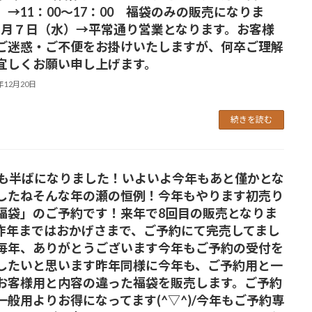
）→11：00～17：00 福袋のみの販売になりま
1月７日（水）→平常通り営業となります。お客様
ご迷惑・ご不便をお掛けいたしますが、何卒ご理解
宜しくお願い申し上げます。
5年12月20日
続きを読む
月も半ばになりました！いよいよ今年もあと僅かとな
したねそんな年の瀬の恒例！今年もやります初売り
福袋」のご予約です！来年で8回目の販売となりま
昨年まではおかげさまで、ご予約にて完売してまし
毎年、ありがとうございます今年もご予約の受付を
したいと思います昨年同様に今年も、ご予約用と一
お客様用と内容の違った福袋を販売します。ご予約
一般用よりお得になってます(^▽^)/今年もご予約専