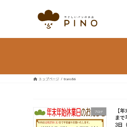
コ
ナ
ン
ビ
テ
ゲ
ン
ー
ツ
シ
へ
ョ
ス
ン
キ
に
ッ
移
プ
動
トップページ
trans86
【年
ブログ
まで
3日