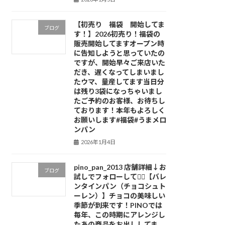
【初売り 福袋 開始してま
ブログ
す！】2026初売り！福袋の
販売開始してますオープン時
に告知しようと思っていたの
ですが、開始早々ご来店いた
だき、遅くなってしまいまし
たウマ、量産してます当日分
は残り3袋になっちゃいまし
たご予約のお客様、お待ちし
ております！本年もよろしく
お願いします#福袋#うまメロ
ンパン
2026年1月4日
pino_pan_2013 店舗詳細↓お
ブログ
試しでフォローしてね🏻【バレ
ンタインパン（チョコシュト
ーレン）】チョコの美味しい
季節が到来です！PINOでは
毎年、この時期にアレンジし
たあの商品をお出ししてま