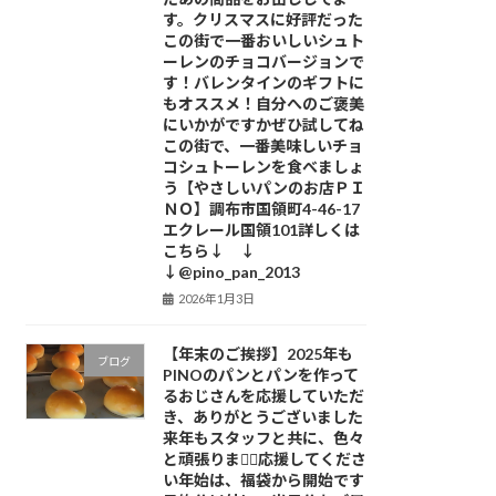
す。クリスマスに好評だった
この街で一番おいしいシュト
ーレンのチョコバージョンで
す！バレンタインのギフトに
もオススメ！自分へのご褒美
にいかがですかぜひ試してね
この街で、一番美味しいチョ
コシュトーレンを食べましょ
う【やさしいパンのお店ＰＩ
ＮＯ】調布市国領町4-46-17
エクレール国領101詳しくは
こちら↓ ↓
↓@pino_pan_2013
2026年1月3日
【年末のご挨拶】2025年も
ブログ
PINOのパンとパンを作って
るおじさんを応援していただ
き、ありがとうございました
来年もスタッフと共に、色々
と頑張ります🏻応援してくださ
い年始は、福袋から開始です