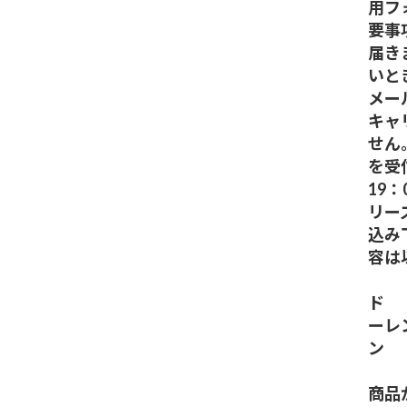
用フ
要事
届き
いと
メール
キャ
せん。
を受
19
リー
込み
容は
1
ド
ーレ
ン 
1枚
商品