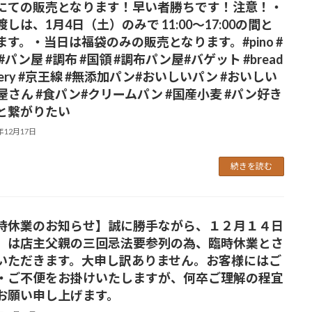
にての販売となります！早い者勝ちです！注意！・
しは、1月4日（土）のみで 11:00～17:00の間と
ます。・当日は福袋のみの販売となります。#pino #
#パン屋 #調布 #国領 #調布パン屋⁡#バゲット #bread
kery #京王線 #無添加パン⁡#おいしいパン #おいしい
屋さん #食パン⁡#クリームパン #国産小麦 #パン好き
と繋がりたい
5年12月17日
続きを読む
時休業のお知らせ】誠に勝手ながら、１２月１４日
）は店主父親の三回忌法要参列の為、臨時休業とさ
いただきます。大申し訳ありません。お客様にはご
・ご不便をお掛けいたしますが、何卒ご理解の程宜
お願い申し上げます。