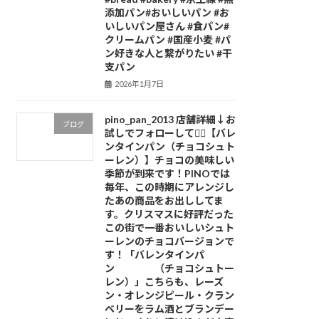
添加パン⁡#おいしいパン #お
いしいパン屋さん #食パン⁡#
クリームパン #国産小麦 #パ
ン好きな人と繋がりたい #干
支パン
2026年1月7日
pino_pan_2013 店舗詳細↓お
ブログ
試しでフォローしてね🏻【バレ
ンタインパン（チョコシュト
ーレン）】チョコの美味しい
季節が到来です！PINOでは
毎年、この時期にアレンジし
たあの商品をお出ししてま
す。クリスマスに好評だった
この街で一番おいしいシュト
ーレンのチョコバージョンで
す！「バレンタインパ
ン （チョコシュトー
レン）」こちらも、レーズ
ン・オレンジピール・クラン
ベリーをラム酒とブランデー