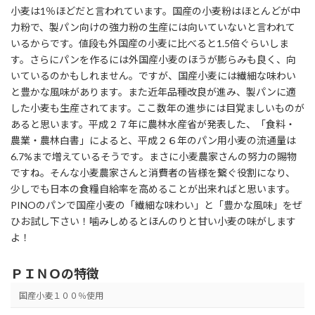
小麦は1％ほどだと言われています。国産の小麦粉はほとんどが中
力粉で、製パン向けの強力粉の生産には向いていないと言われて
いるからです。値段も外国産の小麦に比べると1.5倍ぐらいしま
す。さらにパンを作るには外国産小麦のほうが膨らみも良く、向
いているのかもしれません。ですが、国産小麦には繊細な味わい
と豊かな風味があります。また近年品種改良が進み、製パンに適
した小麦も生産されてます。ここ数年の進歩には目覚ましいものが
あると思います。平成２７年に農林水産省が発表した、「食料・
農業・農林白書」によると、平成２６年のパン用小麦の流通量は
6.7%まで増えているそうです。まさに小麦農家さんの努力の賜物
ですね。そんな小麦農家さんと消費者の皆様を繋ぐ役割になり、
少しでも日本の食糧自給率を高めることが出来ればと思います。
PINOのパンで国産小麦の「繊細な味わい」と「豊かな風味」をぜ
ひお試し下さい！噛みしめるとほんのりと甘い小麦の味がします
よ！
ＰＩＮＯの特徴
国産小麦１００％使用