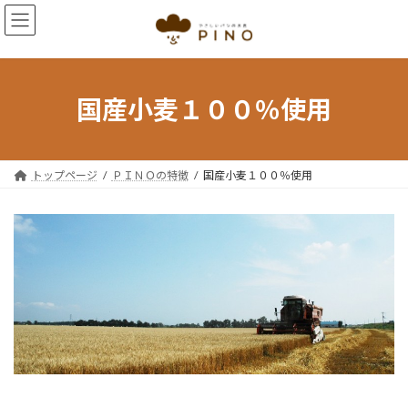
コ
ナ
ン
ビ
テ
ゲ
ン
ー
ツ
シ
へ
ョ
国産小麦１００％使用
ス
ン
キ
に
ッ
移
プ
動
トップページ
ＰＩＮＯの特徴
国産小麦１００％使用